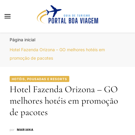
Portal Boa Viagem
Hotéis, Passagens e Promoções
Página inicial
Hotel Fazenda Orizona – GO melhores hotéis em
promoção de pacotes
HOTÉIS, POUSADAS E RESORTS
Hotel Fazenda Orizona – GO
melhores hotéis em promoção
de pacotes
por
MARIANA