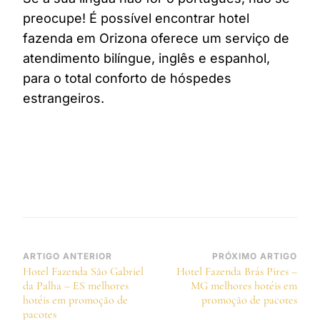
preocupe! É possível encontrar hotel
fazenda em Orizona oferece um serviço de
atendimento bilíngue, inglês e espanhol,
para o total conforto de hóspedes
estrangeiros.
Navegação
ARTIGO ANTERIOR
PRÓXIMO ARTIGO
Hotel Fazenda São Gabriel
Hotel Fazenda Brás Pires –
de
da Palha – ES melhores
MG melhores hotéis em
post
hotéis em promoção de
promoção de pacotes
pacotes