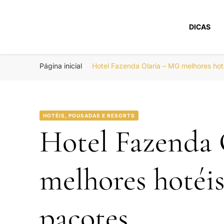
DICAS
Portal Boa Viage
Hotéis, Passagens e Promoções
Página inicial
Hotel Fazenda Olaria – MG melhores ho
HOTÉIS, POUSADAS E RESORTS
Hotel Fazenda
melhores hotéi
pacotes