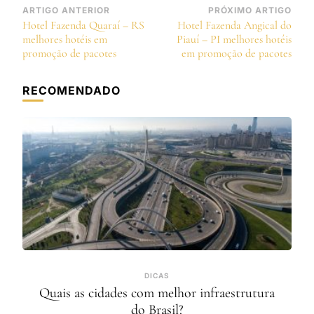
Navegação
ARTIGO ANTERIOR
PRÓXIMO ARTIGO
Hotel Fazenda Quaraí – RS
Hotel Fazenda Angical do
de
melhores hotéis em
Piauí – PI melhores hotéis
post
promoção de pacotes
em promoção de pacotes
RECOMENDADO
DICAS
Quais as cidades com melhor infraestrutura
do Brasil?