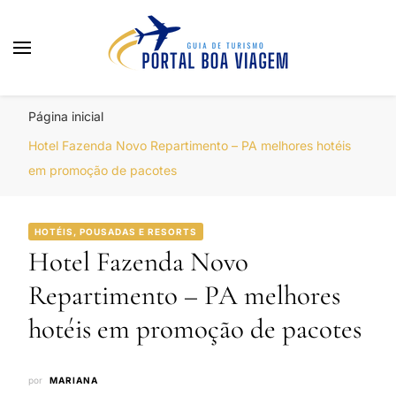
Portal Boa Viagem
Hotéis, Passagens e Promoções
Página inicial
Hotel Fazenda Novo Repartimento – PA melhores hotéis
em promoção de pacotes
HOTÉIS, POUSADAS E RESORTS
Hotel Fazenda Novo
Repartimento – PA melhores
hotéis em promoção de pacotes
por
MARIANA