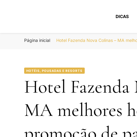
DICAS
Portal Boa Viage
Hotéis, Passagens e Promoções
Página inicial
Hotel Fazenda Nova Colinas – MA melh
HOTÉIS, POUSADAS E RESORTS
Hotel Fazenda 
MA melhores h
promoção de pa