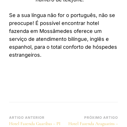
Se a sua língua não for o português, não se
preocupe! É possível encontrar hotel
fazenda em Mossâmedes oferece um
serviço de atendimento bilíngue, inglês e
espanhol, para o total conforto de hóspedes
estrangeiros.
Navegação
ARTIGO ANTERIOR
PRÓXIMO ARTIGO
Hotel Fazenda Guaribas – PI
Hotel Fazenda Araguatins –