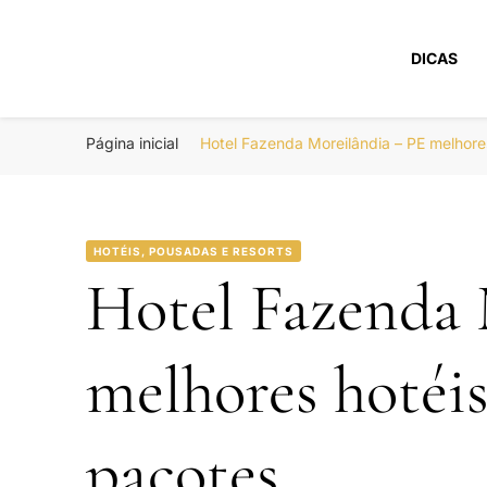
DICAS
Portal Boa Viage
Hotéis, Passagens e Promoções
Página inicial
Hotel Fazenda Moreilândia – PE melhor
HOTÉIS, POUSADAS E RESORTS
Hotel Fazenda 
melhores hotéi
pacotes