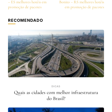
de
– ES melhores hotéis em
Bonito – RS melhores hotéis
post
promoção de pacotes
em promoção de pacotes
RECOMENDADO
DICAS
Quais as cidades com melhor infraestrutura
do Brasil?