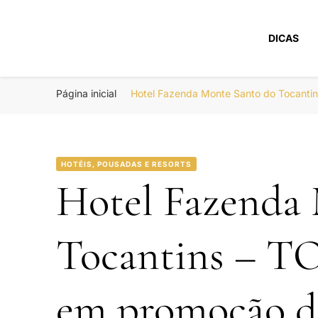
DICAS
Portal Boa Viage
Hotéis, Passagens e Promoções
Página inicial
Hotel Fazenda Monte Santo do Tocantin
HOTÉIS, POUSADAS E RESORTS
Hotel Fazenda
Tocantins – TO
em promoção d