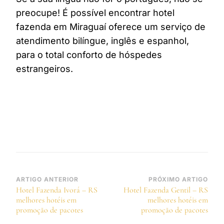
preocupe! É possível encontrar hotel
fazenda em Miraguaí oferece um serviço de
atendimento bilíngue, inglês e espanhol,
para o total conforto de hóspedes
estrangeiros.
Navegação
ARTIGO ANTERIOR
PRÓXIMO ARTIGO
Hotel Fazenda Ivorá – RS
Hotel Fazenda Gentil – RS
de
melhores hotéis em
melhores hotéis em
post
promoção de pacotes
promoção de pacotes