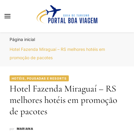
Portal Boa Viagem
Hotéis, Passagens e Promoções
Página inicial
Hotel Fazenda Miraguaí – RS melhores hotéis em
promoção de pacotes
HOTÉIS, POUSADAS E RESORTS
Hotel Fazenda Miraguaí – RS
melhores hotéis em promoção
de pacotes
por
MARIANA