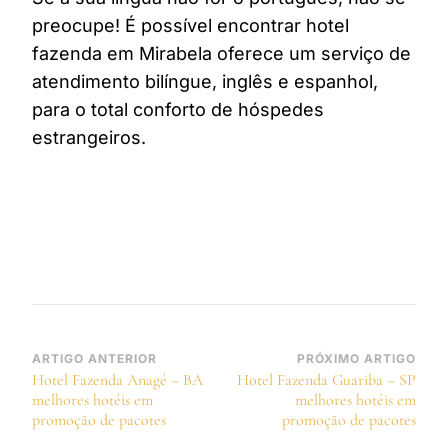
preocupe! É possível encontrar hotel
fazenda em Mirabela oferece um serviço de
atendimento bilíngue, inglês e espanhol,
para o total conforto de hóspedes
estrangeiros.
Navegação
ARTIGO ANTERIOR
PRÓXIMO ARTIGO
Hotel Fazenda Anagé – BA
Hotel Fazenda Guariba – SP
de
melhores hotéis em
melhores hotéis em
post
promoção de pacotes
promoção de pacotes