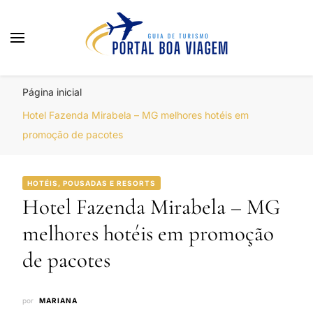
Portal Boa Viagem
Hotéis, Passagens e Promoções
Página inicial
Hotel Fazenda Mirabela – MG melhores hotéis em
promoção de pacotes
HOTÉIS, POUSADAS E RESORTS
Hotel Fazenda Mirabela – MG
melhores hotéis em promoção
de pacotes
por
MARIANA