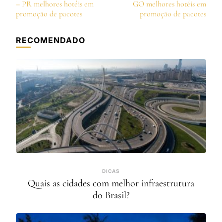
de
– PR melhores hotéis em
GO melhores hotéis em
post
promoção de pacotes
promoção de pacotes
RECOMENDADO
DICAS
Quais as cidades com melhor infraestrutura
do Brasil?