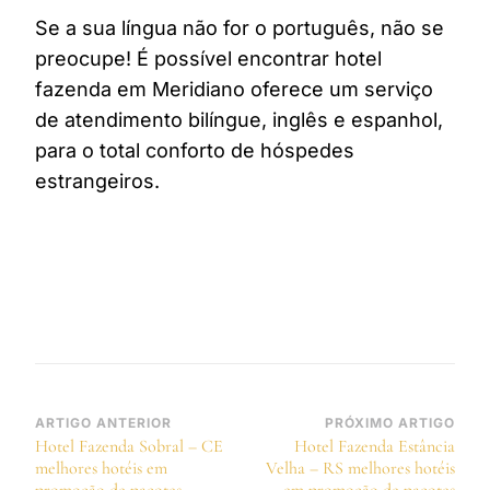
Se a sua língua não for o português, não se
preocupe! É possível encontrar hotel
fazenda em Meridiano oferece um serviço
de atendimento bilíngue, inglês e espanhol,
para o total conforto de hóspedes
estrangeiros.
Navegação
ARTIGO ANTERIOR
PRÓXIMO ARTIGO
Hotel Fazenda Sobral – CE
Hotel Fazenda Estância
de
melhores hotéis em
Velha – RS melhores hotéis