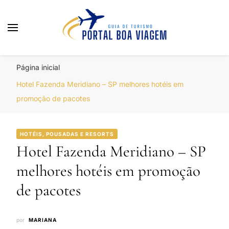
Portal Boa Viagem
Hotéis, Passagens e Promoções
Página inicial
Hotel Fazenda Meridiano – SP melhores hotéis em
promoção de pacotes
HOTÉIS, POUSADAS E RESORTS
Hotel Fazenda Meridiano – SP
melhores hotéis em promoção
de pacotes
por
MARIANA