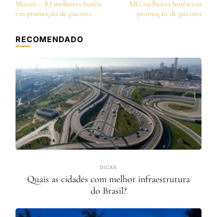
de
Morais – RJ melhores hotéis
MG melhores hotéis em
post
em promoção de pacotes
promoção de pacotes
RECOMENDADO
DICAS
Quais as cidades com melhor infraestrutura
do Brasil?