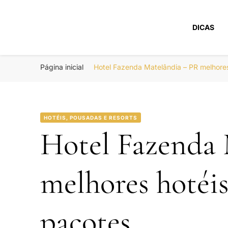
DICAS
Portal Boa Viage
Hotéis, Passagens e Promoções
Página inicial
Hotel Fazenda Matelândia – PR melhore
HOTÉIS, POUSADAS E RESORTS
Hotel Fazenda 
melhores hotéi
pacotes