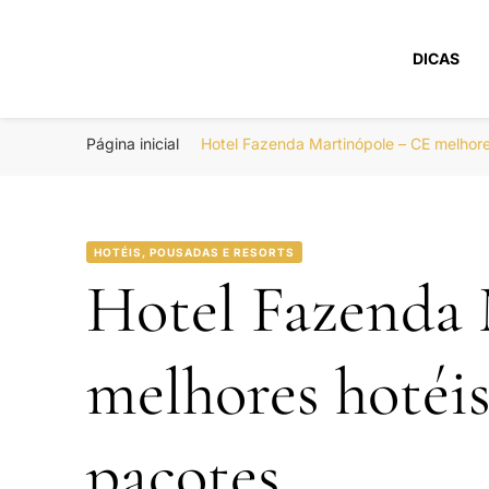
DICAS
Portal Boa Viage
Hotéis, Passagens e Promoções
Página inicial
Hotel Fazenda Martinópole – CE melhor
HOTÉIS, POUSADAS E RESORTS
Hotel Fazenda
melhores hotéi
pacotes