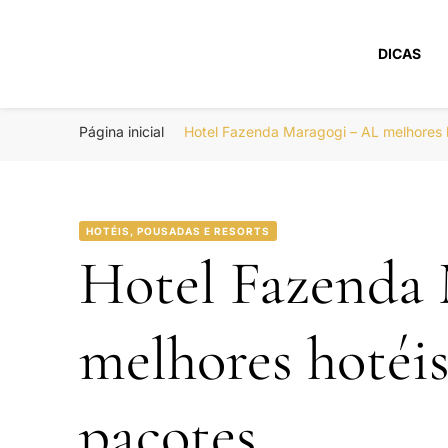
DICAS
Portal Boa Viage
Hotéis, Passagens e Promoções
Página inicial
Hotel Fazenda Maragogi – AL melhores
HOTÉIS, POUSADAS E RESORTS
Hotel Fazenda
melhores hotéi
pacotes