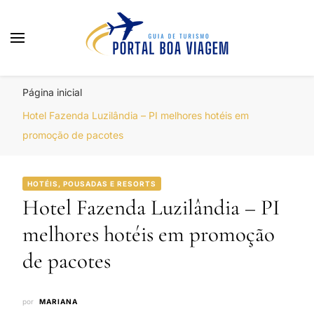
Portal Boa Viagem
Hotéis, Passagens e Promoções
Página inicial
Hotel Fazenda Luzilândia – PI melhores hotéis em
promoção de pacotes
HOTÉIS, POUSADAS E RESORTS
Hotel Fazenda Luzilândia – PI
melhores hotéis em promoção
de pacotes
por
MARIANA