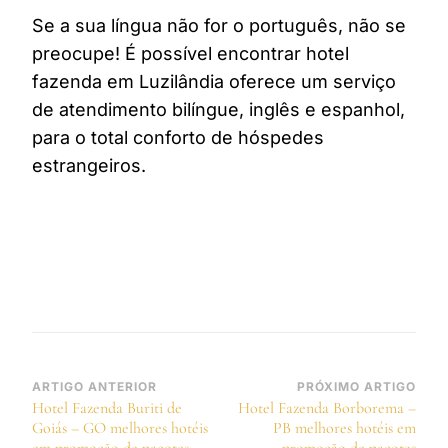
Se a sua língua não for o português, não se
preocupe! É possível encontrar hotel
fazenda em Luzilândia oferece um serviço
de atendimento bilíngue, inglês e espanhol,
para o total conforto de hóspedes
estrangeiros.
Navegação
ARTIGO ANTERIOR
PRÓXIMO ARTIGO
Hotel Fazenda Buriti de
Hotel Fazenda Borborema –
de
Goiás – GO melhores hotéis
PB melhores hotéis em