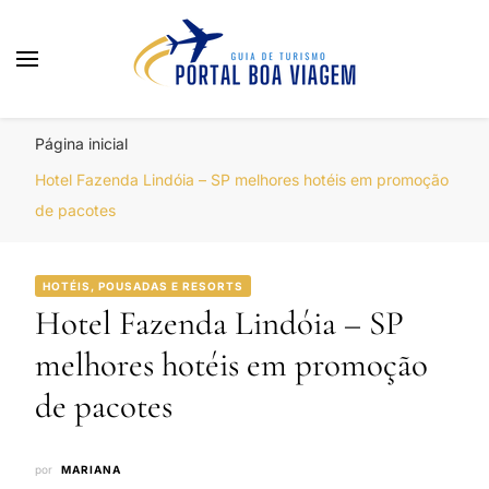
Portal Boa Viagem
Hotéis, Passagens e Promoções
Página inicial
Hotel Fazenda Lindóia – SP melhores hotéis em promoção
de pacotes
HOTÉIS, POUSADAS E RESORTS
Hotel Fazenda Lindóia – SP
melhores hotéis em promoção
de pacotes
por
MARIANA