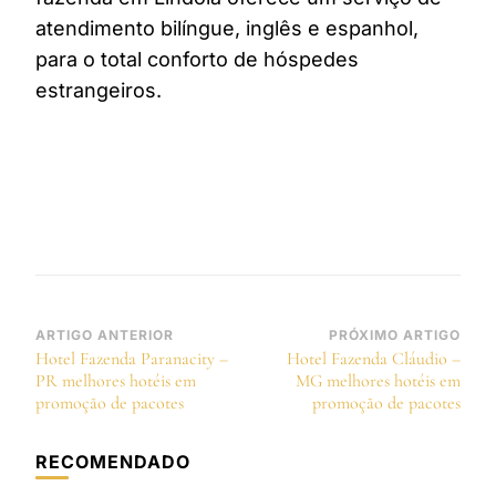
atendimento bilíngue, inglês e espanhol,
para o total conforto de hóspedes
estrangeiros.
Navegação
ARTIGO ANTERIOR
PRÓXIMO ARTIGO
Hotel Fazenda Paranacity –
Hotel Fazenda Cláudio –
de
PR melhores hotéis em
MG melhores hotéis em
post
promoção de pacotes
promoção de pacotes
RECOMENDADO