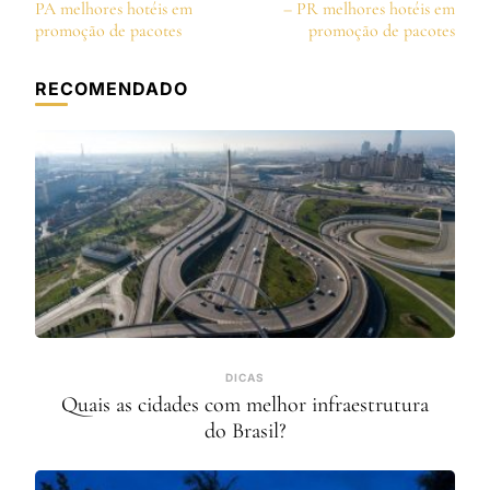
de
PA melhores hotéis em
– PR melhores hotéis em
post
promoção de pacotes
promoção de pacotes
RECOMENDADO
DICAS
Quais as cidades com melhor infraestrutura
do Brasil?