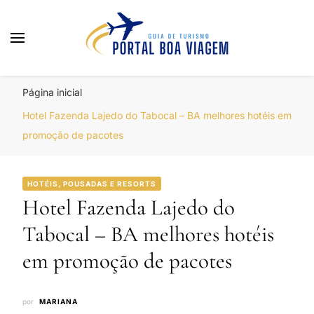
Portal Boa Viagem
Hotéis, Passagens e Promoções
Página inicial
Hotel Fazenda Lajedo do Tabocal – BA melhores hotéis em
promoção de pacotes
HOTÉIS, POUSADAS E RESORTS
Hotel Fazenda Lajedo do
Tabocal – BA melhores hotéis
em promoção de pacotes
por
MARIANA