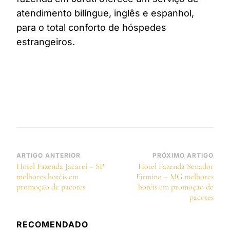
atendimento bilíngue, inglês e espanhol,
para o total conforto de hóspedes
estrangeiros.
Navegação
ARTIGO ANTERIOR
PRÓXIMO ARTIGO
Hotel Fazenda Jacareí – SP
Hotel Fazenda Senador
de
melhores hotéis em
Firmino – MG melhores
post
promoção de pacotes
hotéis em promoção de
pacotes
RECOMENDADO