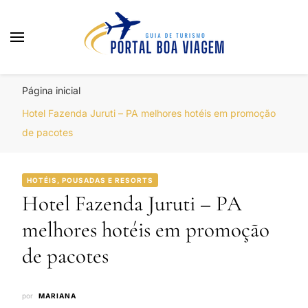
Portal Boa Viagem
Hotéis, Passagens e Promoções
Página inicial
Hotel Fazenda Juruti – PA melhores hotéis em promoção
de pacotes
HOTÉIS, POUSADAS E RESORTS
Hotel Fazenda Juruti – PA
melhores hotéis em promoção
de pacotes
por
MARIANA