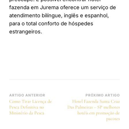
fazenda em Jurema oferece um serviço de
atendimento bilíngue, inglês e espanhol,
para o total conforto de hóspedes
estrangeiros.
Navegação
ARTIGO ANTERIOR
PRÓXIMO ARTIGO
Como Tirar Licença de
Hotel Fazenda Santa Cruz
de
Pesca Definitiva no
Das Palmeiras – SP melhores
post
Ministério da Pesca
hotéis em promoção de
pacotes