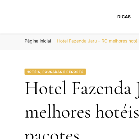
DICAS
Portal Boa Viage
Hotéis, Passagens e Promoções
Página inicial
Hotel Fazenda Jaru – RO melhores hoté
HOTÉIS, POUSADAS E RESORTS
Hotel Fazenda 
melhores hotéi
pacotes