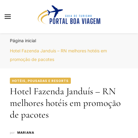
Portal Boa Viagem
Hotéis, Passagens e Promoções
Página inicial
Hotel Fazenda Janduís – RN melhores hotéis em
promoção de pacotes
HOTÉIS, POUSADAS E RESORTS
Hotel Fazenda Janduís – RN
melhores hotéis em promoção
de pacotes
por
MARIANA