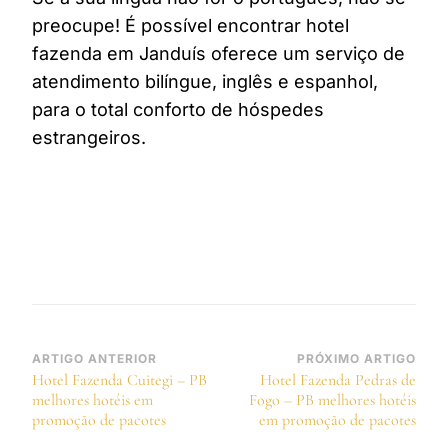
preocupe! É possível encontrar hotel
fazenda em Janduís oferece um serviço de
atendimento bilíngue, inglês e espanhol,
para o total conforto de hóspedes
estrangeiros.
Navegação
ARTIGO ANTERIOR
PRÓXIMO ARTIGO
Hotel Fazenda Cuitegi – PB
Hotel Fazenda Pedras de
de
melhores hotéis em
Fogo – PB melhores hotéis
post
promoção de pacotes
em promoção de pacotes