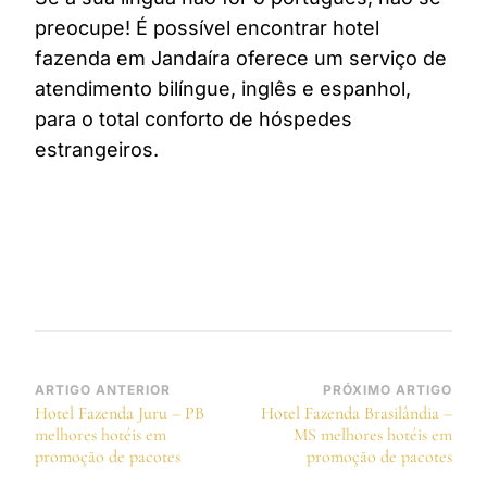
preocupe! É possível encontrar hotel
fazenda em Jandaíra oferece um serviço de
atendimento bilíngue, inglês e espanhol,
para o total conforto de hóspedes
estrangeiros.
Navegação
ARTIGO ANTERIOR
PRÓXIMO ARTIGO
Hotel Fazenda Juru – PB
Hotel Fazenda Brasilândia –
de
melhores hotéis em
MS melhores hotéis em
post
promoção de pacotes
promoção de pacotes