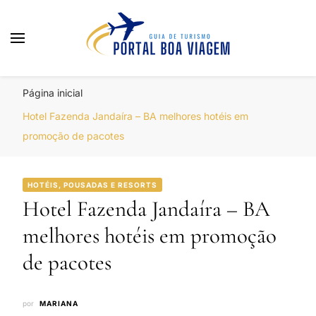
Portal Boa Viagem
Hotéis, Passagens e Promoções
Página inicial
Hotel Fazenda Jandaíra – BA melhores hotéis em
promoção de pacotes
HOTÉIS, POUSADAS E RESORTS
Hotel Fazenda Jandaíra – BA
melhores hotéis em promoção
de pacotes
por
MARIANA