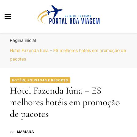
Portal Boa Viagem
Hotéis, Passagens e Promoções
Página inicial
Hotel Fazenda Iúna – ES melhores hotéis em promoção de
pacotes
HOTÉIS, POUSADAS E RESORTS
Hotel Fazenda Iúna – ES
melhores hotéis em promoção
de pacotes
por
MARIANA