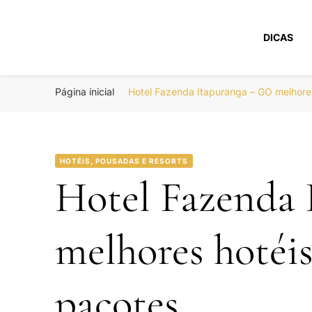
DICAS
Portal Boa Viage
Hotéis, Passagens e Promoções
Página inicial
Hotel Fazenda Itapuranga – GO melhore
HOTÉIS, POUSADAS E RESORTS
Hotel Fazenda
melhores hotéi
pacotes