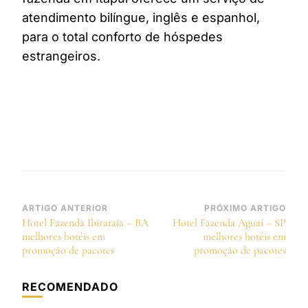
atendimento bilíngue, inglês e espanhol,
para o total conforto de hóspedes
estrangeiros.
Navegação
ARTIGO ANTERIOR
PRÓXIMO ARTIGO
Hotel Fazenda Ibirataia – BA
Hotel Fazenda Aguaí – SP
de
melhores hotéis em
melhores hotéis em
post
promoção de pacotes
promoção de pacotes
RECOMENDADO