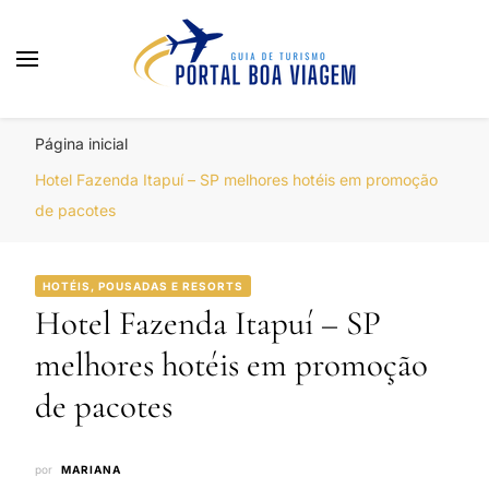
Portal Boa Viagem
Hotéis, Passagens e Promoções
Página inicial
Hotel Fazenda Itapuí – SP melhores hotéis em promoção
de pacotes
HOTÉIS, POUSADAS E RESORTS
Hotel Fazenda Itapuí – SP
melhores hotéis em promoção
de pacotes
por
MARIANA