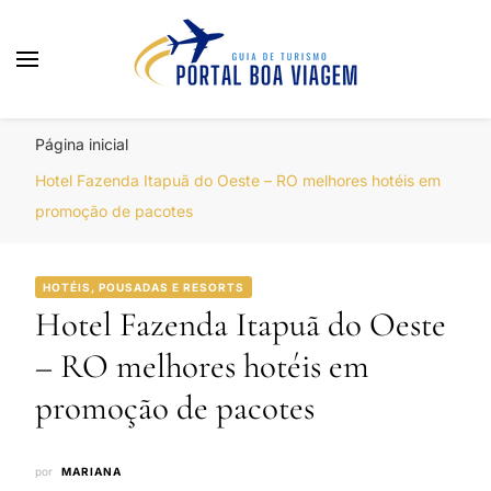
Portal Boa Viagem
Hotéis, Passagens e Promoções
Página inicial
Hotel Fazenda Itapuã do Oeste – RO melhores hotéis em
promoção de pacotes
HOTÉIS, POUSADAS E RESORTS
Hotel Fazenda Itapuã do Oeste
– RO melhores hotéis em
promoção de pacotes
por
MARIANA