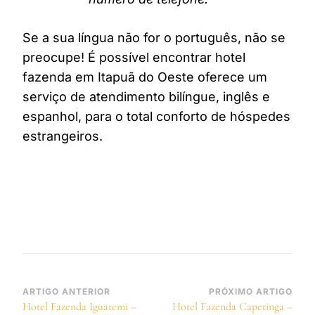
Se a sua língua não for o português, não se
preocupe! É possível encontrar hotel
fazenda em Itapuã do Oeste oferece um
serviço de atendimento bilíngue, inglês e
espanhol, para o total conforto de hóspedes
estrangeiros.
Navegação
ARTIGO ANTERIOR
PRÓXIMO ARTIGO
Hotel Fazenda Iguatemi –
Hotel Fazenda Capetinga –