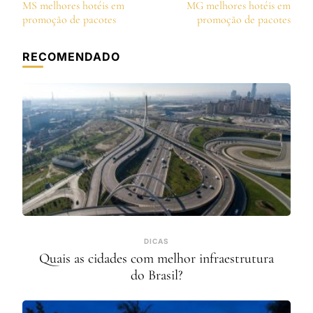
de
MS melhores hotéis em
MG melhores hotéis em
post
promoção de pacotes
promoção de pacotes
RECOMENDADO
DICAS
Quais as cidades com melhor infraestrutura
do Brasil?