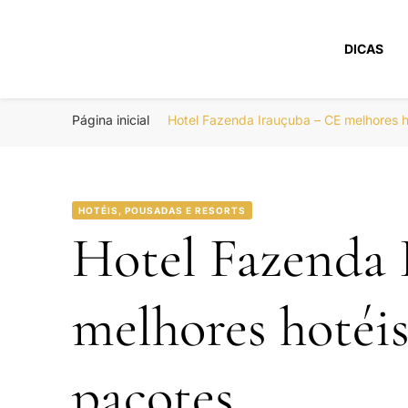
DICAS
Portal Boa Viage
Hotéis, Passagens e Promoções
Página inicial
Hotel Fazenda Irauçuba – CE melhores 
HOTÉIS, POUSADAS E RESORTS
Hotel Fazenda 
melhores hotéi
pacotes