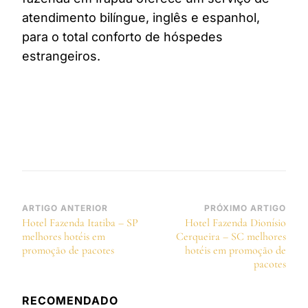
atendimento bilíngue, inglês e espanhol,
para o total conforto de hóspedes
estrangeiros.
Navegação
ARTIGO ANTERIOR
PRÓXIMO ARTIGO
Hotel Fazenda Itatiba – SP
Hotel Fazenda Dionísio
de
melhores hotéis em
Cerqueira – SC melhores
post
promoção de pacotes
hotéis em promoção de
pacotes
RECOMENDADO