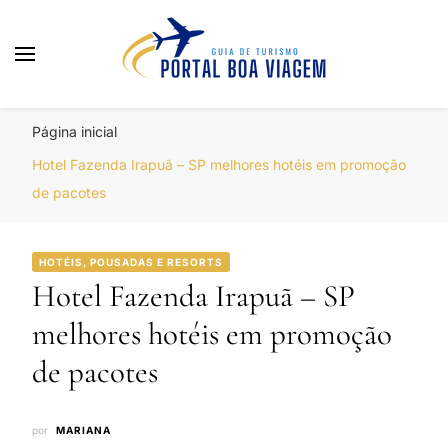
Portal Boa Viagem
Hotéis, Passagens e Promoções
Página inicial
Hotel Fazenda Irapuã – SP melhores hotéis em promoção
de pacotes
HOTÉIS, POUSADAS E RESORTS
Hotel Fazenda Irapuã – SP
melhores hotéis em promoção
de pacotes
por
MARIANA