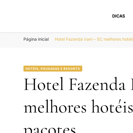
DICAS
Portal Boa Viage
Hotéis, Passagens e Promoções
Página inicial
Hotel Fazenda Irani – SC melhores hot
HOTÉIS, POUSADAS E RESORTS
Hotel Fazenda 
melhores hotéi
pacotes