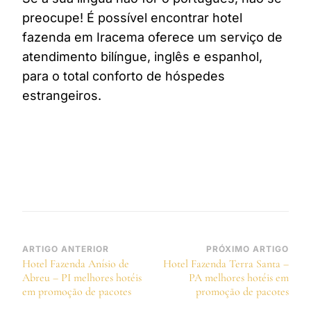
preocupe! É possível encontrar hotel
fazenda em Iracema oferece um serviço de
atendimento bilíngue, inglês e espanhol,
para o total conforto de hóspedes
estrangeiros.
Navegação
ARTIGO ANTERIOR
PRÓXIMO ARTIGO
Hotel Fazenda Anísio de
Hotel Fazenda Terra Santa –
de
Abreu – PI melhores hotéis
PA melhores hotéis em
post
em promoção de pacotes
promoção de pacotes