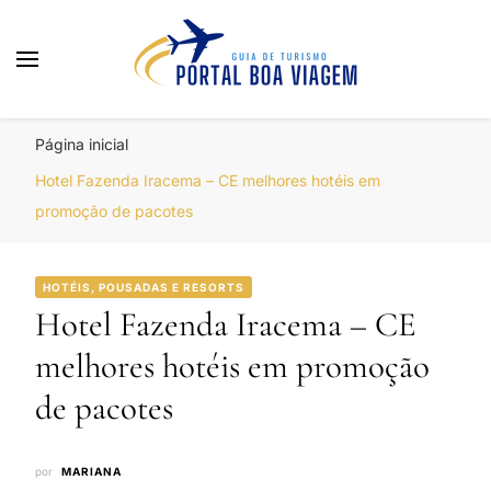
Portal Boa Viagem
Hotéis, Passagens e Promoções
Página inicial
Hotel Fazenda Iracema – CE melhores hotéis em
promoção de pacotes
HOTÉIS, POUSADAS E RESORTS
Hotel Fazenda Iracema – CE
melhores hotéis em promoção
de pacotes
por
MARIANA