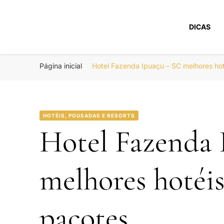
DICAS
Portal Boa Viage
Hotéis, Passagens e Promoções
Página inicial
Hotel Fazenda Ipuaçu – SC melhores ho
HOTÉIS, POUSADAS E RESORTS
Hotel Fazenda 
melhores hotéi
pacotes