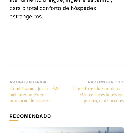
para o total conforto de hóspedes
estrangeiros.
Navegação
ARTIGO ANTERIOR
PRÓXIMO ARTIGO
Hotel Fazenda Juruá – AM
Hotel Fazenda Satubinha –
de
melhores hotéis em
MA melhores hotéis em
post
promoção de pacotes
promoção de pacotes
RECOMENDADO