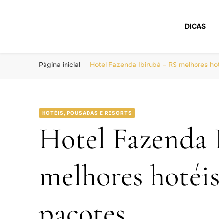
DICAS
Portal Boa Viage
Hotéis, Passagens e Promoções
Página inicial
Hotel Fazenda Ibirubá – RS melhores h
HOTÉIS, POUSADAS E RESORTS
Hotel Fazenda 
melhores hotéi
pacotes