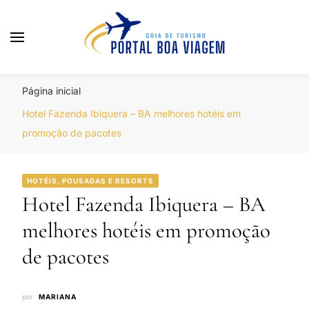
Portal Boa Viagem
Hotéis, Passagens e Promoções
Página inicial
Hotel Fazenda Ibiquera – BA melhores hotéis em
promoção de pacotes
HOTÉIS, POUSADAS E RESORTS
Hotel Fazenda Ibiquera – BA
melhores hotéis em promoção
de pacotes
por
MARIANA