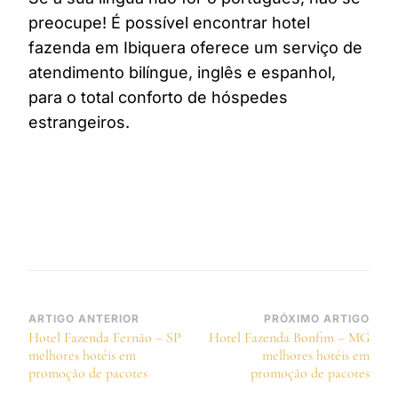
preocupe! É possível encontrar hotel
fazenda em Ibiquera oferece um serviço de
atendimento bilíngue, inglês e espanhol,
para o total conforto de hóspedes
estrangeiros.
Navegação
ARTIGO ANTERIOR
PRÓXIMO ARTIGO
Hotel Fazenda Fernão – SP
Hotel Fazenda Bonfim – MG
de
melhores hotéis em
melhores hotéis em
post
promoção de pacotes
promoção de pacotes