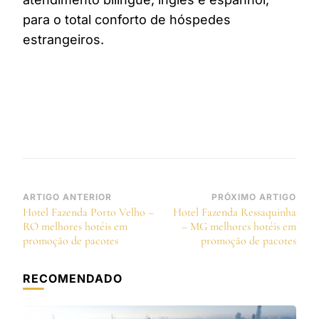
para o total conforto de hóspedes
estrangeiros.
Navegação
ARTIGO ANTERIOR
PRÓXIMO ARTIGO
Hotel Fazenda Porto Velho –
Hotel Fazenda Ressaquinha
de
RO melhores hotéis em
– MG melhores hotéis em
post
promoção de pacotes
promoção de pacotes
RECOMENDADO