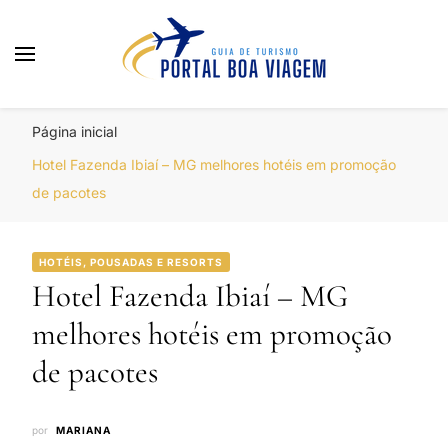
Portal Boa Viagem
Hotéis, Passagens e Promoções
Página inicial
Hotel Fazenda Ibiaí – MG melhores hotéis em promoção
de pacotes
HOTÉIS, POUSADAS E RESORTS
Hotel Fazenda Ibiaí – MG
melhores hotéis em promoção
de pacotes
por
MARIANA