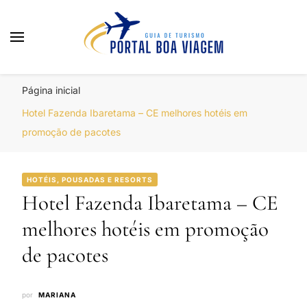
Portal Boa Viagem
Hotéis, Passagens e Promoções
Página inicial
Hotel Fazenda Ibaretama – CE melhores hotéis em
promoção de pacotes
HOTÉIS, POUSADAS E RESORTS
Hotel Fazenda Ibaretama – CE
melhores hotéis em promoção
de pacotes
por
MARIANA