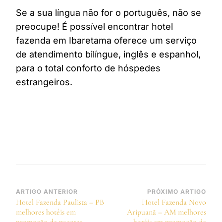
Se a sua língua não for o português, não se
preocupe! É possível encontrar hotel
fazenda em Ibaretama oferece um serviço
de atendimento bilíngue, inglês e espanhol,
para o total conforto de hóspedes
estrangeiros.
Navegação
ARTIGO ANTERIOR
PRÓXIMO ARTIGO
Hotel Fazenda Paulista – PB
Hotel Fazenda Novo
de
melhores hotéis em
Aripuanã – AM melhores