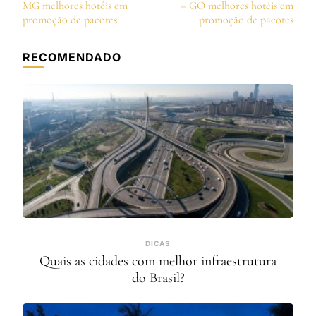
de
MG melhores hotéis em
– GO melhores hotéis em
post
promoção de pacotes
promoção de pacotes
RECOMENDADO
DICAS
Quais as cidades com melhor infraestrutura
do Brasil?