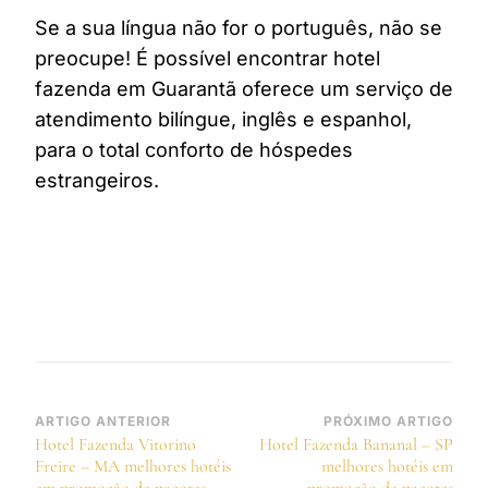
Se a sua língua não for o português, não se
preocupe! É possível encontrar hotel
fazenda em Guarantã oferece um serviço de
atendimento bilíngue, inglês e espanhol,
para o total conforto de hóspedes
estrangeiros.
Navegação
ARTIGO ANTERIOR
PRÓXIMO ARTIGO
Hotel Fazenda Vitorino
Hotel Fazenda Bananal – SP
de
Freire – MA melhores hotéis
melhores hotéis em