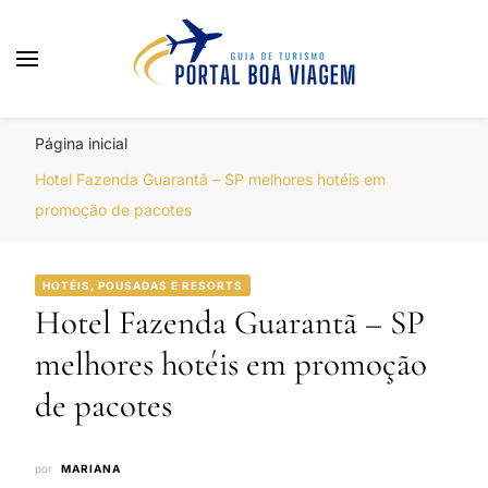
Portal Boa Viagem
Hotéis, Passagens e Promoções
Página inicial
Hotel Fazenda Guarantã – SP melhores hotéis em
promoção de pacotes
HOTÉIS, POUSADAS E RESORTS
Hotel Fazenda Guarantã – SP
melhores hotéis em promoção
de pacotes
por
MARIANA