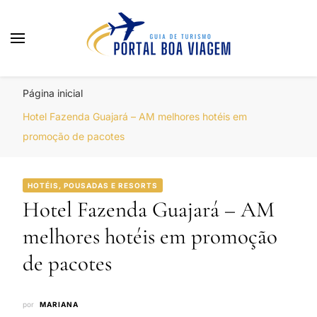
Portal Boa Viagem
Hotéis, Passagens e Promoções
Página inicial
Hotel Fazenda Guajará – AM melhores hotéis em
promoção de pacotes
HOTÉIS, POUSADAS E RESORTS
Hotel Fazenda Guajará – AM
melhores hotéis em promoção
de pacotes
por
MARIANA