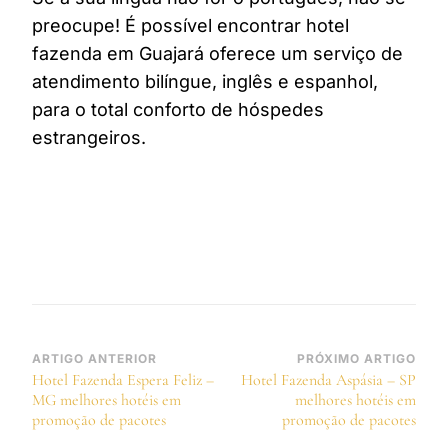
preocupe! É possível encontrar hotel
fazenda em Guajará oferece um serviço de
atendimento bilíngue, inglês e espanhol,
para o total conforto de hóspedes
estrangeiros.
Navegação
ARTIGO ANTERIOR
PRÓXIMO ARTIGO
Hotel Fazenda Espera Feliz –
Hotel Fazenda Aspásia – SP
de
MG melhores hotéis em
melhores hotéis em
post
promoção de pacotes
promoção de pacotes