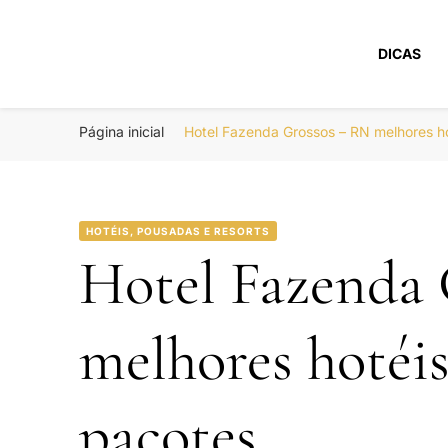
DICAS
Portal Boa Viage
Hotéis, Passagens e Promoções
Página inicial
Hotel Fazenda Grossos – RN melhores 
HOTÉIS, POUSADAS E RESORTS
Hotel Fazenda
melhores hotéi
pacotes