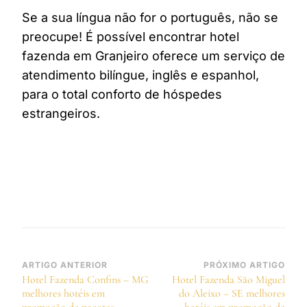
Se a sua língua não for o português, não se
preocupe! É possível encontrar hotel
fazenda em Granjeiro oferece um serviço de
atendimento bilíngue, inglês e espanhol,
para o total conforto de hóspedes
estrangeiros.
Navegação
ARTIGO ANTERIOR
PRÓXIMO ARTIGO
Hotel Fazenda Confins – MG
Hotel Fazenda São Miguel
de
melhores hotéis em
do Aleixo – SE melhores