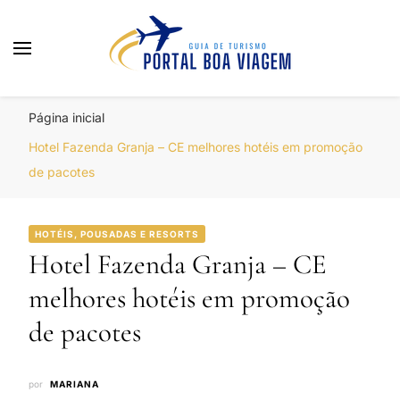
Portal Boa Viagem
Hotéis, Passagens e Promoções
Página inicial
Hotel Fazenda Granja – CE melhores hotéis em promoção
de pacotes
HOTÉIS, POUSADAS E RESORTS
Hotel Fazenda Granja – CE
melhores hotéis em promoção
de pacotes
por
MARIANA