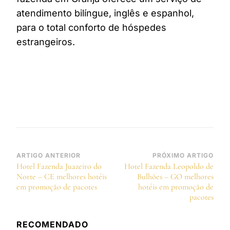
atendimento bilíngue, inglês e espanhol,
para o total conforto de hóspedes
estrangeiros.
Navegação
ARTIGO ANTERIOR
PRÓXIMO ARTIGO
Hotel Fazenda Juazeiro do
Hotel Fazenda Leopoldo de
de
Norte – CE melhores hotéis
Bulhões – GO melhores
post
em promoção de pacotes
hotéis em promoção de
pacotes
RECOMENDADO