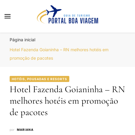
Portal Boa Viagem
Hotéis, Passagens e Promoções
Página inicial
Hotel Fazenda Goianinha – RN melhores hotéis em
promoção de pacotes
HOTÉIS, POUSADAS E RESORTS
Hotel Fazenda Goianinha – RN
melhores hotéis em promoção
de pacotes
por
MARIANA