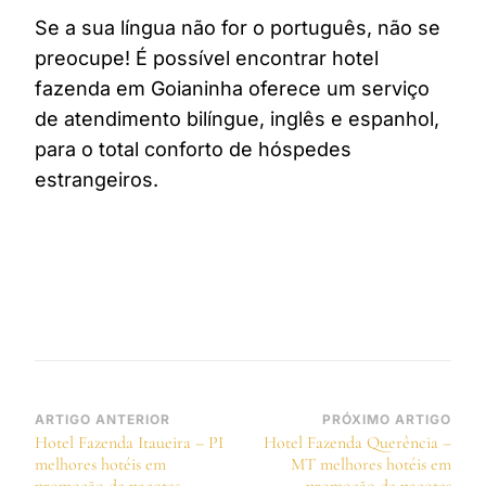
Se a sua língua não for o português, não se
preocupe! É possível encontrar hotel
fazenda em Goianinha oferece um serviço
de atendimento bilíngue, inglês e espanhol,
para o total conforto de hóspedes
estrangeiros.
Navegação
ARTIGO ANTERIOR
PRÓXIMO ARTIGO
Hotel Fazenda Itaueira – PI
Hotel Fazenda Querência –
de
melhores hotéis em
MT melhores hotéis em