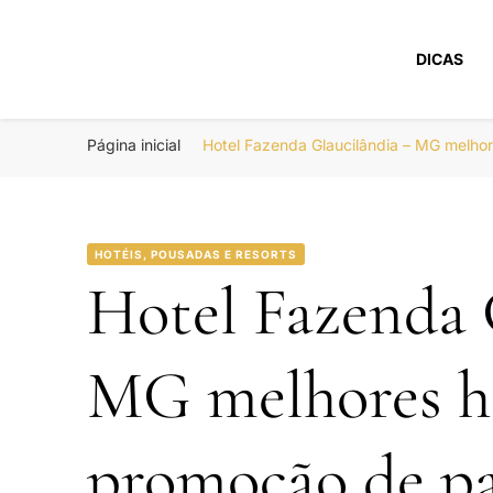
DICAS
Portal Boa Viage
Hotéis, Passagens e Promoções
Página inicial
Hotel Fazenda Glaucilândia – MG melho
HOTÉIS, POUSADAS E RESORTS
Hotel Fazenda 
MG melhores h
promoção de pa