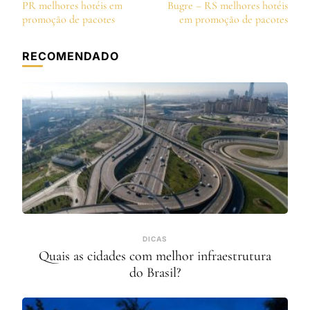
de
PR melhores hotéis em
Bugre – RS melhores hotéis
post
promoção de pacotes
em promoção de pacotes
RECOMENDADO
DICAS
Quais as cidades com melhor infraestrutura
do Brasil?