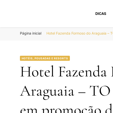
DICAS
Portal Boa Viage
Hotéis, Passagens e Promoções
Página inicial
Hotel Fazenda Formoso do Araguaia – 
HOTÉIS, POUSADAS E RESORTS
Hotel Fazenda
Araguaia – TO 
em promoção d