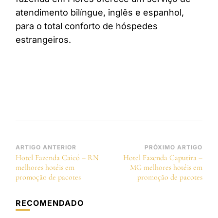
atendimento bilíngue, inglês e espanhol,
para o total conforto de hóspedes
estrangeiros.
Navegação
ARTIGO ANTERIOR
PRÓXIMO ARTIGO
Hotel Fazenda Caicó – RN
Hotel Fazenda Caputira –
de
melhores hotéis em
MG melhores hotéis em
post
promoção de pacotes
promoção de pacotes
RECOMENDADO