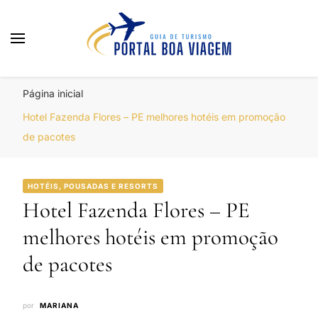
Portal Boa Viagem
Hotéis, Passagens e Promoções
Página inicial
Hotel Fazenda Flores – PE melhores hotéis em promoção
de pacotes
HOTÉIS, POUSADAS E RESORTS
Hotel Fazenda Flores – PE
melhores hotéis em promoção
de pacotes
por
MARIANA