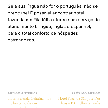
Se a sua língua não for o português, não se
preocupe! É possível encontrar hotel
fazenda em Filadélfia oferece um serviço de
atendimento bilíngue, inglês e espanhol,
para o total conforto de hóspedes
estrangeiros.
Navegação
ARTIGO ANTERIOR
PRÓXIMO ARTIGO
Hotel Fazenda Colatina – ES
Hotel Fazenda São José Dos
de
melhores hotéis em
Pinhais – PR melhores hotéis