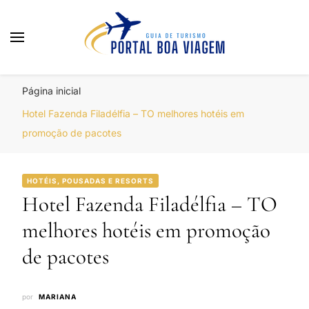
Portal Boa Viagem
Hotéis, Passagens e Promoções
Página inicial
Hotel Fazenda Filadélfia – TO melhores hotéis em
promoção de pacotes
HOTÉIS, POUSADAS E RESORTS
Hotel Fazenda Filadélfia – TO
melhores hotéis em promoção
de pacotes
por
MARIANA